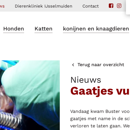
ws
Dierenkliniek IJsselmuiden
Contact
Honden
Katten
konijnen en knaagdieren
Terug naar overzicht
Nieuws
Gaatjes vu
Vandaag kwam Buster voor r
gaatjes met name in de s
verloren te laten gaan. W