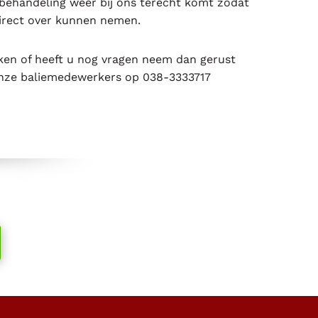
 behandeling weer bij ons terecht komt zodat
irect over kunnen nemen.
ken of heeft u nog vragen neem dan gerust
nze baliemedewerkers op 038-3333717