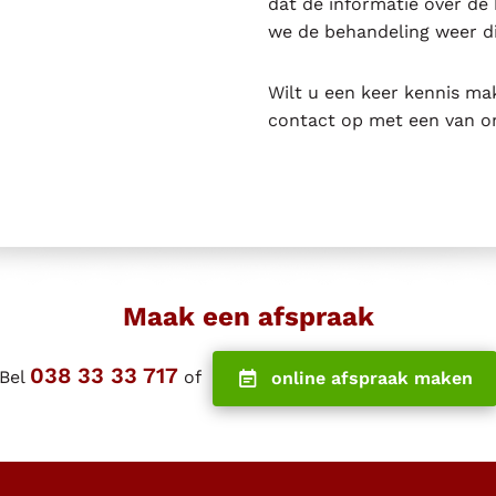
dat de informatie over de
we de behandeling weer d
Wilt u een keer kennis ma
contact op met een van o
Maak een afspraak
038 33 33 717
Bel
of
online afspraak maken